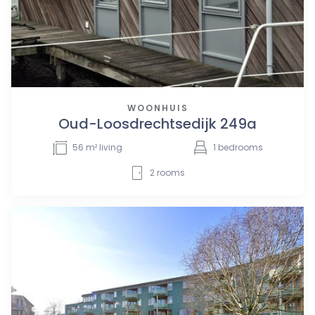
WOONHUIS
Oud-Loosdrechtsedijk 249a
56
m² living
1
bedrooms
2
rooms