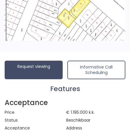
Request viewing
Informative Call
Scheduling
Features
Acceptance
Price
€ 1.195.000 k.k.
Status
Beschikbaar
Acceptance
Address