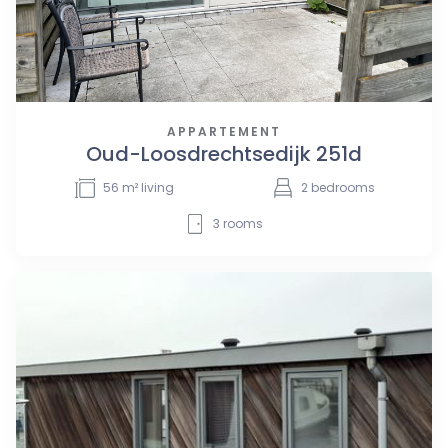
APPARTEMENT
Oud-Loosdrechtsedijk 251d
56
m² living
2
bedrooms
3
rooms