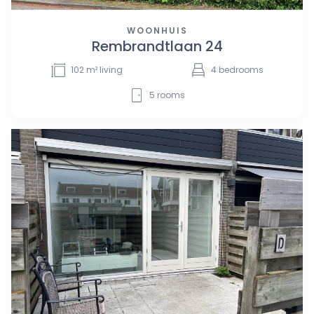
WOONHUIS
Rembrandtlaan 24
102
m² living
4
bedrooms
5
rooms