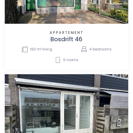
APPARTEMENT
Bosdrift 46
190
m² living
4
bedrooms
5
rooms