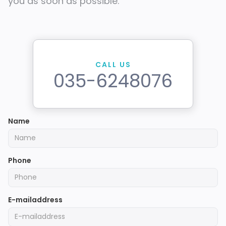
you as soon as possible.
CALL US
035-6248076
Name
Phone
E-mailaddress