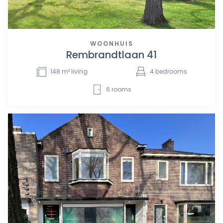
WOONHUIS
Rembrandtlaan 41
148
m² living
4
bedrooms
6
rooms