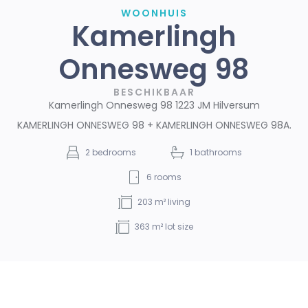
WOONHUIS
Kamerlingh
Onnesweg 98
BESCHIKBAAR
Kamerlingh Onnesweg 98 1223 JM Hilversum
KAMERLINGH ONNESWEG 98 + KAMERLINGH ONNESWEG 98A.
2
bedrooms
1
bathrooms
6
rooms
203
m² living
363
m² lot size