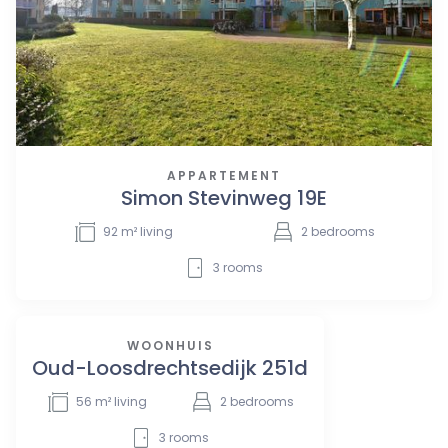
APPARTEMENT
Simon Stevinweg 19E
92
m² living
2
bedrooms
3
rooms
WOONHUIS
Oud-Loosdrechtsedijk 251d
56
m² living
2
bedrooms
3
rooms