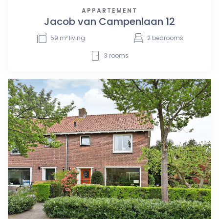
APPARTEMENT
Jacob van Campenlaan 12
59
m² living
2
bedrooms
3
rooms