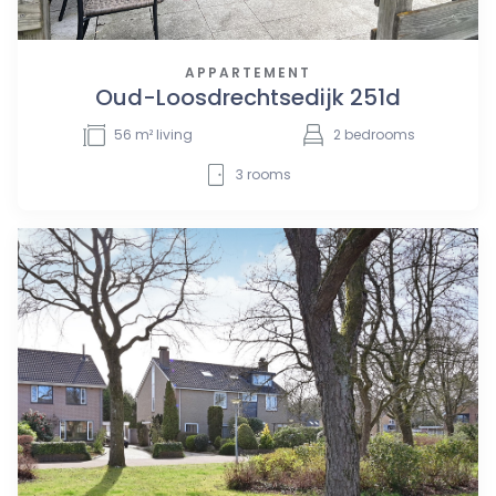
APPARTEMENT
Oud-Loosdrechtsedijk 251d
56
m² living
2
bedrooms
3
rooms