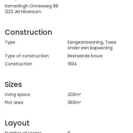
Kamerlingh Onnesweg 98
1223 JM Hilversum
Construction
Type
Eengezinswoning
,
Twee
onder een kapwoning
Type of construction
Bestaande bouw
Construction
1934
Sizes
Living space
203
m²
Plot area
363
m²
Layout
Number of rooms
6