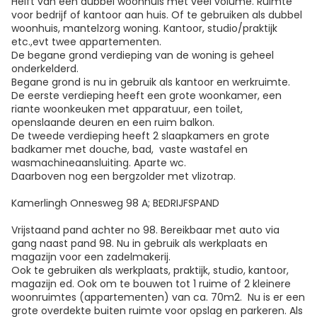
Helft van een dubbel woonhuis met veel volume. Ruimte
voor bedrijf of kantoor aan huis. Of te gebruiken als dubbel
woonhuis, mantelzorg woning. Kantoor, studio/praktijk
etc.,evt twee appartementen.
De begane grond verdieping van de woning is geheel
onderkelderd.
Begane grond is nu in gebruik als kantoor en werkruimte.
De eerste verdieping heeft een grote woonkamer, een
riante woonkeuken met apparatuur, een toilet,
openslaande deuren en een ruim balkon.
De tweede verdieping heeft 2 slaapkamers en grote
badkamer met douche, bad, vaste wastafel en
wasmachineaansluiting. Aparte wc.
Daarboven nog een bergzolder met vlizotrap.
Kamerlingh Onnesweg 98 A; BEDRIJFSPAND
Vrijstaand pand achter no 98. Bereikbaar met auto via
gang naast pand 98. Nu in gebruik als werkplaats en
magazijn voor een zadelmakerij.
Ook te gebruiken als werkplaats, praktijk, studio, kantoor,
magazijn ed. Ook om te bouwen tot 1 ruime of 2 kleinere
woonruimtes (appartementen) van ca. 70m2. Nu is er een
grote overdekte buiten ruimte voor opslag en parkeren. Als