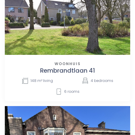
WOONHUIS
Rembrandtlaan 41
148
m² living
4
bedrooms
6
rooms