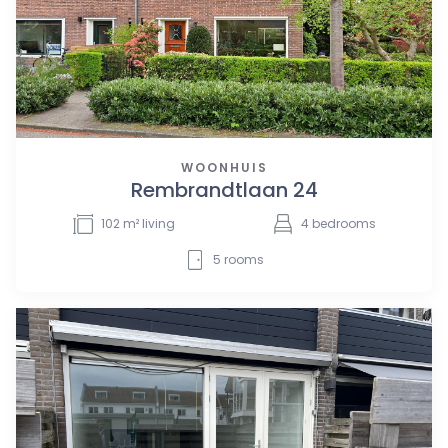
WOONHUIS
Rembrandtlaan 24
102
m² living
4
bedrooms
5
rooms