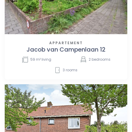
APPARTEMENT
Jacob van Campenlaan 12
59
m² living
2
bedrooms
3
rooms