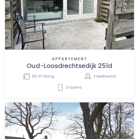
APPARTEMENT
Oud-Loosdrechtsedijk 251d
56
m² living
2
bedrooms
3
rooms