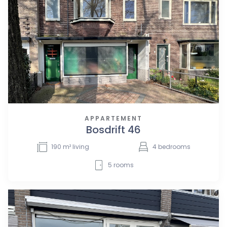
APPARTEMENT
Bosdrift 46
190
m² living
4
bedrooms
5
rooms