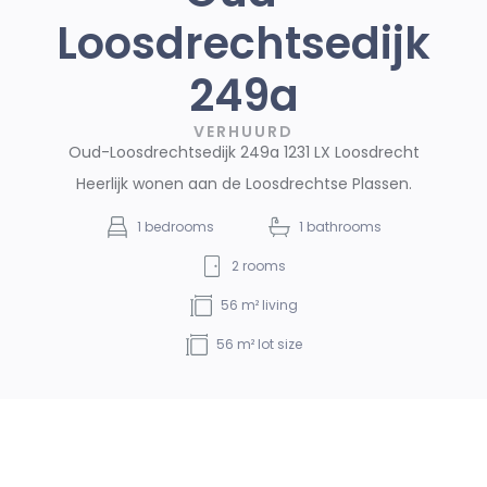
Loosdrechtsedijk
249a
VERHUURD
Oud-Loosdrechtsedijk 249a 1231 LX Loosdrecht
Heerlijk wonen aan de Loosdrechtse Plassen.
1
bedrooms
1
bathrooms
2
rooms
56
m² living
56
m² lot size