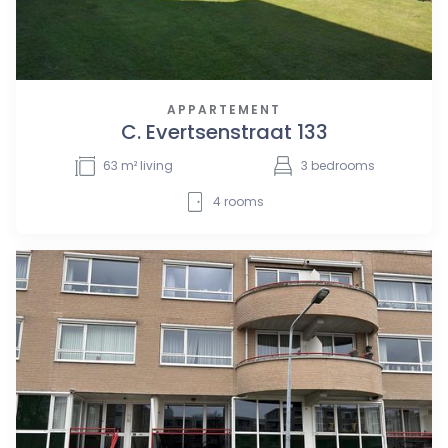
APPARTEMENT
C. Evertsenstraat 133
63
m² living
3
bedrooms
4
rooms