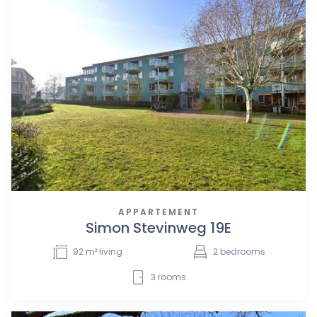
APPARTEMENT
Simon Stevinweg 19E
92
m² living
2
bedrooms
3
rooms