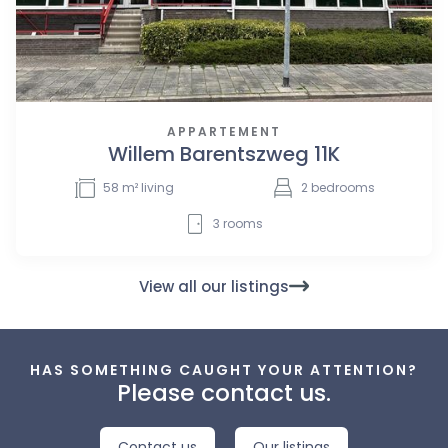
APPARTEMENT
Willem Barentszweg 11K
58
m² living
2
bedrooms
3
rooms
View all our listings
HAS SOMETHING CAUGHT YOUR ATTENTION?
Please contact us.
Contact us
Our listings