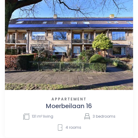
APPARTEMENT
Moerbeilaan 16
131
m² living
3
bedrooms
4
rooms