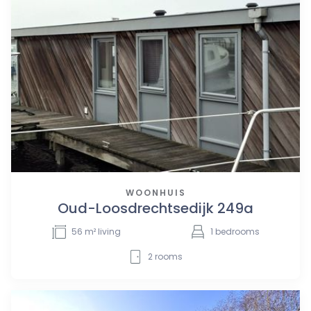
WOONHUIS
Oud-Loosdrechtsedijk 249a
56
m² living
1
bedrooms
2
rooms