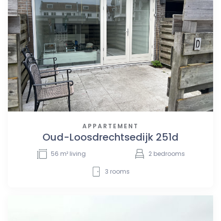
APPARTEMENT
Oud-Loosdrechtsedijk 251d
56
m² living
2
bedrooms
3
rooms