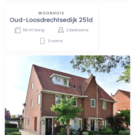
WOONHUIS
Oud-Loosdrechtsedijk 251d
56
m² living
2
bedrooms
3
rooms