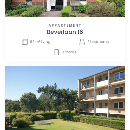
APPARTEMENT
Beverlaan 16
64
m² living
2
bedrooms
3
rooms