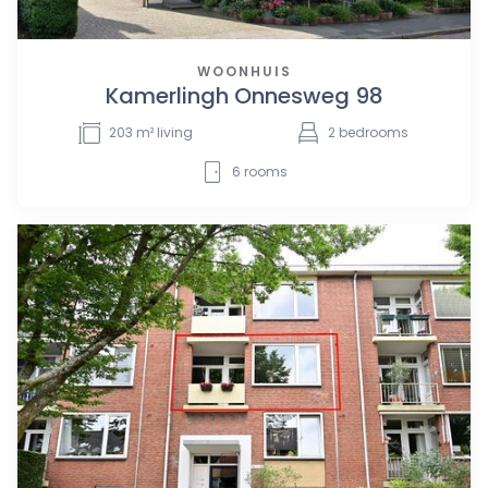
WOONHUIS
Kamerlingh Onnesweg 98
203
m² living
2
bedrooms
6
rooms