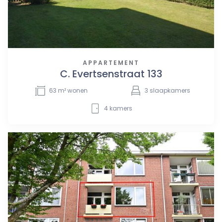
APPARTEMENT
C. Evertsenstraat 133
63
m² wonen
3
slaapkamers
4
kamers