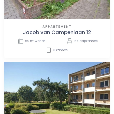
APPARTEMENT
Jacob van Campenlaan 12
59
m² wonen
2
slaapkamers
3
kamers