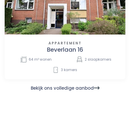
APPARTEMENT
Beverlaan 16
64
m² wonen
2
slaapkamers
3
kamers
Bekijk ons volledige aanbod
Nieuwsgierig naar jouw
verkoopmogelijkheden?
Neem contact met ons op voor een verkoopgesprek. Dat
mag uiteraard ook voor een aankoopgesprek of voor het
inplannen van een taxatie. We nemen samen graag jouw