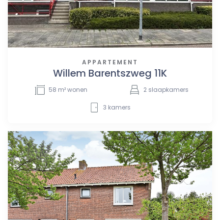
APPARTEMENT
Willem Barentszweg 11K
58
m² wonen
2
slaapkamers
3
kamers