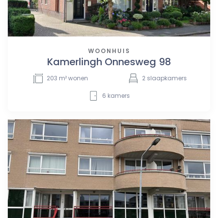
WOONHUIS
Kamerlingh Onnesweg 98
203
m² wonen
2
slaapkamers
6
kamers