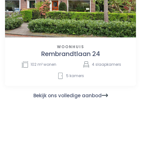
WOONHUIS
Rembrandtlaan 24
102
m² wonen
4
slaapkamers
5
kamers
Bekijk ons volledige aanbod
Nieuwsgierig naar jouw
verkoopmogelijkheden?
Neem contact met ons op voor een verkoopgesprek. Dat
mag uiteraard ook voor een aankoopgesprek of voor het
inplannen van een taxatie. We nemen samen graag jouw