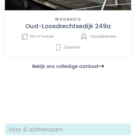
WOONHUIS
Oud-Loosdrechtsedijk 249a
56
m² wonen
1
slaapkamers
2
kamers
Bekijk ons volledige aanbod
Nieuwsgierig naar jouw
verkoopmogelijkheden?
Neem contact met ons op voor een verkoopgesprek. Dat
mag uiteraard ook voor een aankoopgesprek of voor het
inplannen van een taxatie. We nemen samen graag jouw
woonwensen en mogelijkheden door.