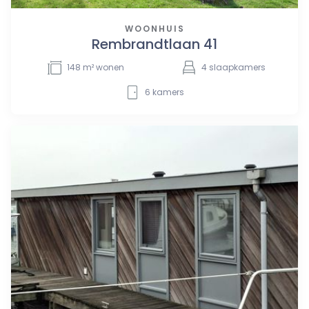
WOONHUIS
Rembrandtlaan 41
148
m² wonen
4
slaapkamers
6
kamers