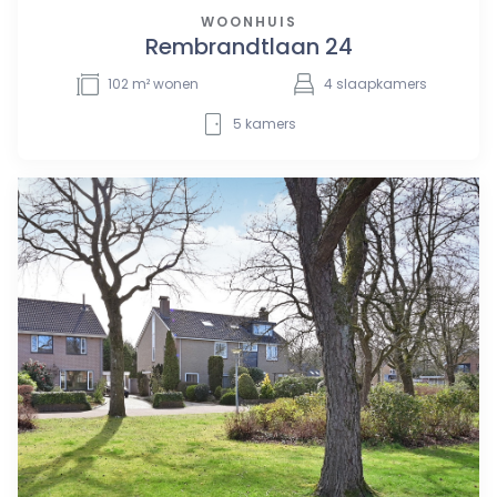
WOONHUIS
Rembrandtlaan 24
102
m² wonen
4
slaapkamers
5
kamers