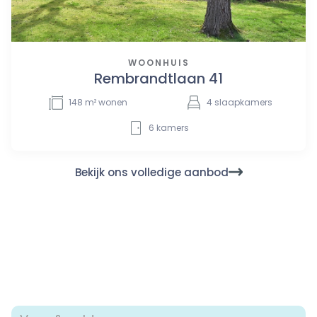
WOONHUIS
Rembrandtlaan 41
148
m² wonen
4
slaapkamers
6
kamers
Bekijk ons volledige aanbod
Nieuwsgierig naar jouw
verkoopmogelijkheden?
Neem contact met ons op voor een verkoopgesprek. Dat
mag uiteraard ook voor een aankoopgesprek of voor het
inplannen van een taxatie. We nemen samen graag jouw
woonwensen en mogelijkheden door.