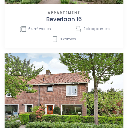
APPARTEMENT
Beverlaan 16
64
m² wonen
2
slaapkamers
3
kamers