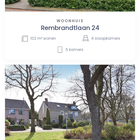
WOONHUIS
Rembrandtlaan 24
102
m² wonen
4
slaapkamers
5
kamers