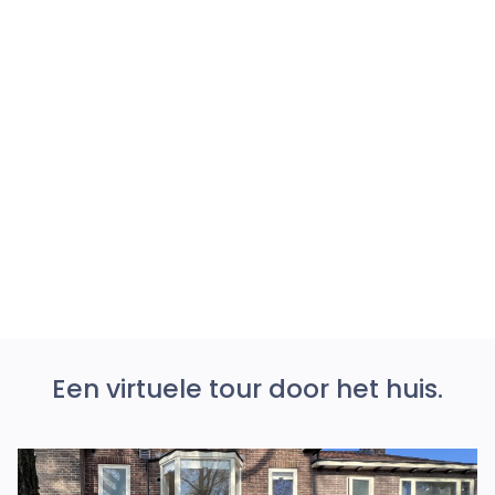
4
slaapkamers
1
badkamers
5
kamers
190
m² wonen
e
Verdieping
Een virtuele tour door het huis.